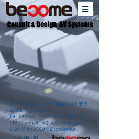
Consult & Design AV Systems
경기도 안양시 동안구 벌말로123 평촌
스마트베이 910호
Tel :
031-441-1117
/ Fax :
031-441-
1151
/ e-mail :
si@becomebiz.com
© 2016 by BECOME coporation.
(주)비컴