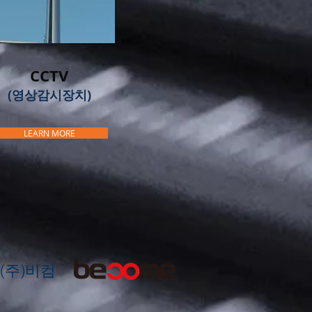
CCTV
(영상감시장치)
LEARN MORE
(주)비컴